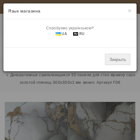
+380 97 321 44 49
|
info@samokleika.com.ua
×
Язык магазина
Спробуємо українською?
UA
RU
МЕНЮ
Закрыть
Панели для стен
Декоративные самоклеющиеся 3D панели для стен мрамор серо
золотой глянець 300х300х2 мм. винил. Артикул F06