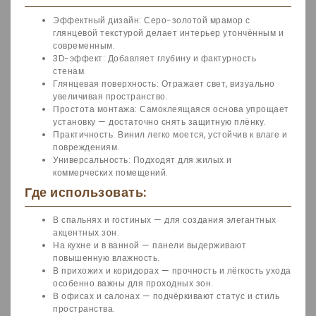
Эффектный дизайн: Серо-золотой мрамор с
глянцевой текстурой делает интерьер утончённым и
современным.
3D-эффект: Добавляет глубину и фактурность
стенам.
Глянцевая поверхность: Отражает свет, визуально
увеличивая пространство.
Простота монтажа: Самоклеящаяся основа упрощает
установку — достаточно снять защитную плёнку.
Практичность: Винил легко моется, устойчив к влаге и
повреждениям.
Универсальность: Подходят для жилых и
коммерческих помещений.
Где использовать:
В спальнях и гостиных — для создания элегантных
акцентных зон.
На кухне и в ванной — панели выдерживают
повышенную влажность.
В прихожих и коридорах — прочность и лёгкость ухода
особенно важны для проходных зон.
В офисах и салонах — подчёркивают статус и стиль
пространства.