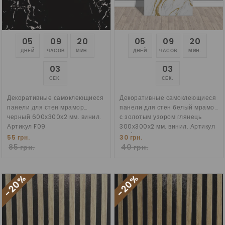
05
09
20
05
09
20
ДНЕЙ
ЧАСОВ
МИН.
ДНЕЙ
ЧАСОВ
МИН.
02
02
СЕК.
СЕК.
Декоративные самоклеющиеся
Декоративные самоклеющиеся
панели для стен мрамор
панели для стен белый мрамор
черный 600х300х2 мм. винил.
с золотым узором глянець
Артикул F09
300х300х2 мм. винил. Артикул
F01/2
55 грн.
30 грн.
85 грн.
40 грн.
-20%
-20%