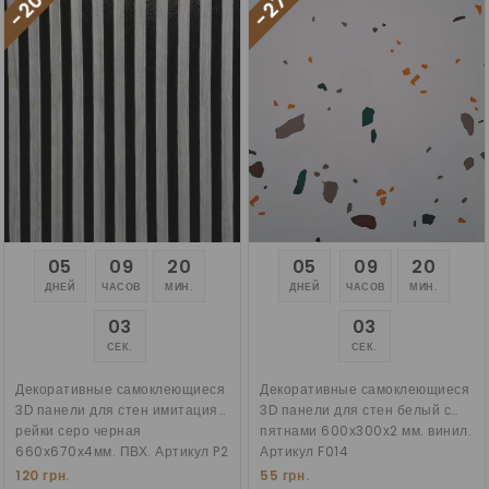
-20%
-27%
05
09
20
05
09
20
ДНЕЙ
ЧАСОВ
МИН.
ДНЕЙ
ЧАСОВ
МИН.
02
02
СЕК.
СЕК.
Декоративные самоклеющиеся
Декоративные самоклеющиеся
3D панели для стен имитация
3D панели для стен белый с
рейки серо черная
пятнами 600х300х2 мм. винил.
660х670х4мм. ПВХ. Артикул P2
Артикул F014
120 грн.
55 грн.