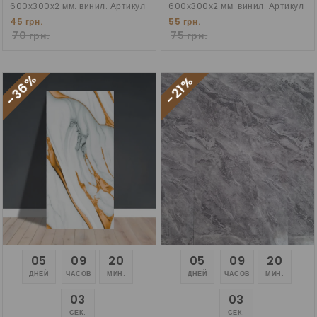
600х300х2 мм. винил. Артикул
600х300х2 мм. винил. Артикул
F03
F06
45 грн.
55 грн.
70 грн.
75 грн.
-36%
-21%
05
09
20
05
09
20
ДНЕЙ
ЧАСОВ
МИН.
ДНЕЙ
ЧАСОВ
МИН.
02
02
СЕК.
СЕК.