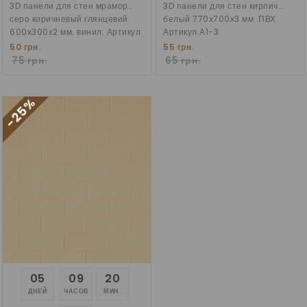
3D панели для стен мрамор
3D панели для стен кирпич
серо коричневый глянцевий
белый 770х700х3 мм. ПВХ.
600х300х2 мм. винил. Артикул
Артикул А1-3
F08
50 грн.
55 грн.
75 грн.
65 грн.
-25%
05
09
20
ДНЕЙ
ЧАСОВ
МИН.