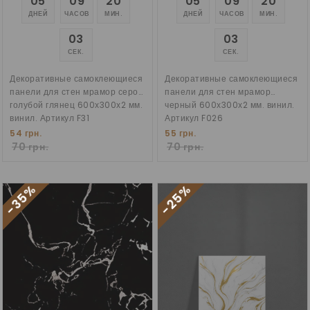
05
09
20
05
09
20
ДНЕЙ
ЧАСОВ
МИН.
ДНЕЙ
ЧАСОВ
МИН.
02
02
СЕК.
СЕК.
Декоративные самоклеющиеся
Декоративные самоклеющиеся
панели для стен мрамор серо
панели для стен мрамор
голубой глянец 600х300х2 мм.
черный 600х300х2 мм. винил.
винил. Артикул F31
Артикул F026
54 грн.
55 грн.
70 грн.
70 грн.
-35%
-25%