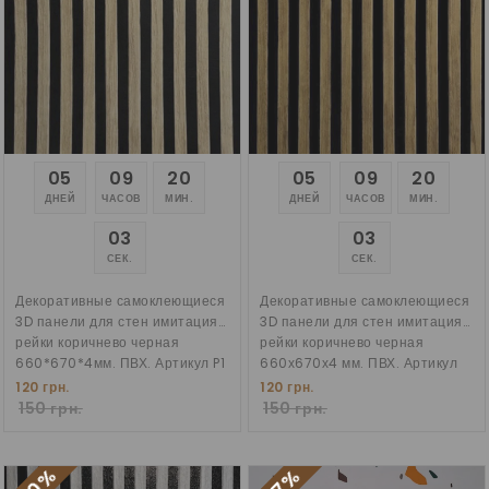
05
09
20
05
09
20
ДНЕЙ
ЧАСОВ
МИН.
ДНЕЙ
ЧАСОВ
МИН.
02
02
СЕК.
СЕК.
Декоративные самоклеющиеся
Декоративные самоклеющиеся
3D панели для стен имитация
3D панели для стен имитация
рейки коричнево черная
рейки коричнево черная
660*670*4мм. ПВХ. Артикул P1
660х670х4 мм. ПВХ. Артикул
P4
120 грн.
120 грн.
150 грн.
150 грн.