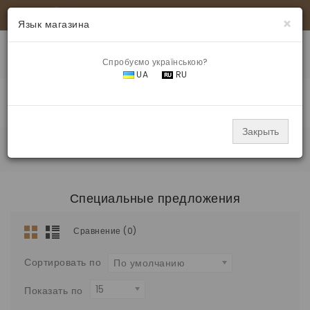
+380 97 321 44 49
|
info@samokleika.com.ua
×
Язык магазина
Спробуємо українською?
UA
RU
МЕНЮ
Закрыть
Специальные предложения
Специальные предложения
Сравнение (0)
Сортировать по
По умолчанию
15
Показать по