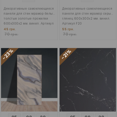
Декоративные самоклеющиеся
Декоративные самоклеющиеся
панели для стен мрамор белый
панели для стен мрамор серый
толстые золотые прожилки
глянец 600х300х2 мм. винил.
600х300х2 мм. винил. Артикул
Артикул F20
F64
45 грн.
55 грн.
70 грн.
70 грн.
-23%
-21%